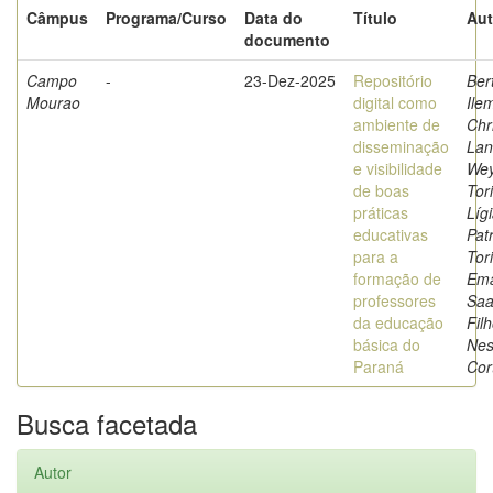
Câmpus
Programa/Curso
Data do
Título
Aut
documento
Campo
-
23-Dez-2025
Repositório
Bert
Mourao
digital como
Ile
ambiente de
Chr
disseminação
Lan
e visibilidade
Wey
de boas
Tor
práticas
Líg
educativas
Patr
para a
Tor
formação de
Ema
professores
Saa
da educação
Filh
básica do
Nes
Paraná
Cor
Busca facetada
Autor