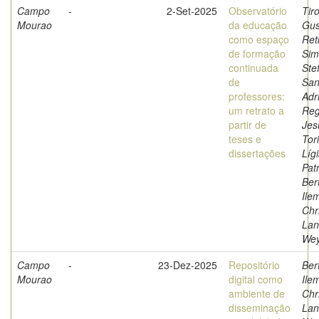
Campo
-
2-Set-2025
Observatório
Tiro
Mourao
da educação
Gus
como espaço
Ret
de formação
Sim
continuada
Stef
de
San
professores:
Adr
um retrato a
Reg
partir de
Jes
teses e
Tor
dissertações
Líg
Patr
Bert
Ile
Chr
Lan
We
Campo
-
23-Dez-2025
Repositório
Bert
Mourao
digital como
Ile
ambiente de
Chr
disseminação
Lan