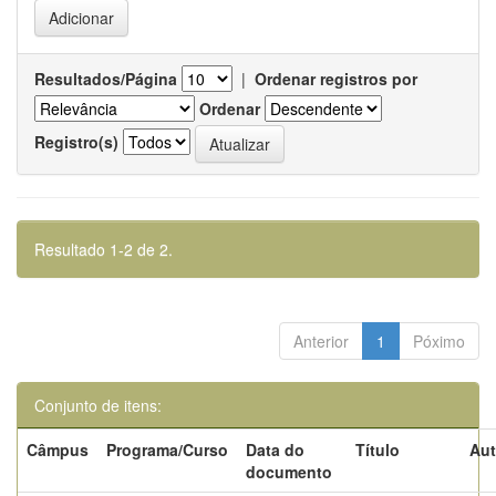
Resultados/Página
|
Ordenar registros por
Ordenar
Registro(s)
Resultado 1-2 de 2.
Anterior
1
Póximo
Conjunto de itens:
Câmpus
Programa/Curso
Data do
Título
Aut
documento