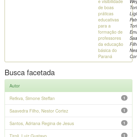
e visibilidade
Wey
de boas
Tor
práticas
Líg
educativas
Patr
para a
Tor
formação de
Ema
professores
Saa
da educação
Filh
básica do
Nes
Paraná
Cor
Busca facetada
Autor
Retkva, Simone Steffan
1
Saavedra Filho, Nestor Cortez
1
Santos, Adriana Regina de Jesus
1
Tiroli, Luiz Gustavo
1