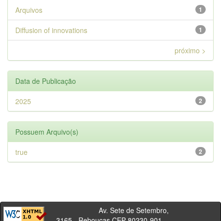
Arquivos
1
Diffusion of innovations
1
próximo >
Data de Publicação
2025
2
Possuem Arquivo(s)
true
2
Av. Sete de Setembro,
3165 - Rebouças CEP 80230-901 -