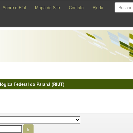
Sobre o Riut
Mapa do Site
Contato
Ajuda
lógica Federal do Paraná (RIUT)