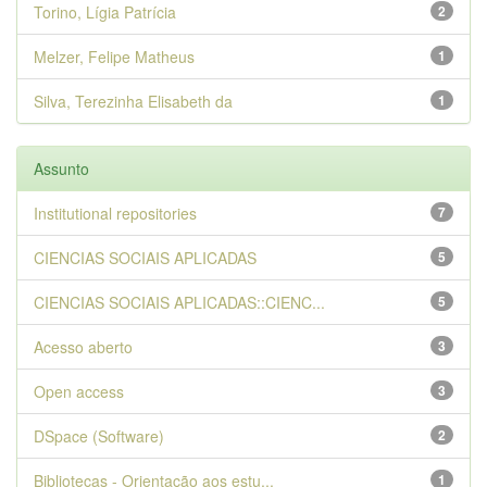
Torino, Lígia Patrícia
2
Melzer, Felipe Matheus
1
Silva, Terezinha Elisabeth da
1
Assunto
Institutional repositories
7
CIENCIAS SOCIAIS APLICADAS
5
CIENCIAS SOCIAIS APLICADAS::CIENC...
5
Acesso aberto
3
Open access
3
DSpace (Software)
2
Bibliotecas - Orientação aos estu...
1