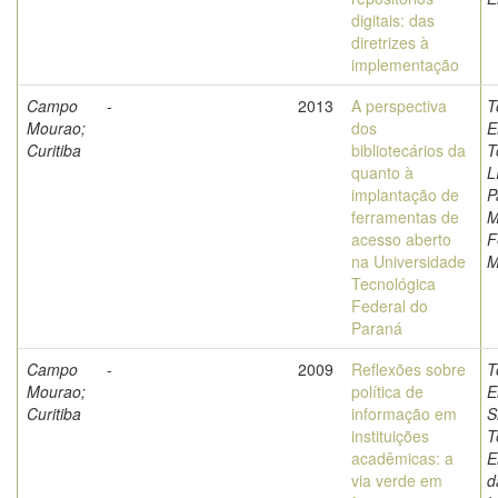
digitais: das
diretrizes à
implementação
Campo
-
2013
A perspectiva
T
Mourao;
dos
E
Curitiba
bibliotecários da
T
quanto à
L
implantação de
P
ferramentas de
M
acesso aberto
F
na Universidade
M
Tecnológica
Federal do
Paraná
Campo
-
2009
Reflexões sobre
T
Mourao;
política de
E
Curitiba
informação em
S
instituições
T
acadêmicas: a
E
via verde em
d