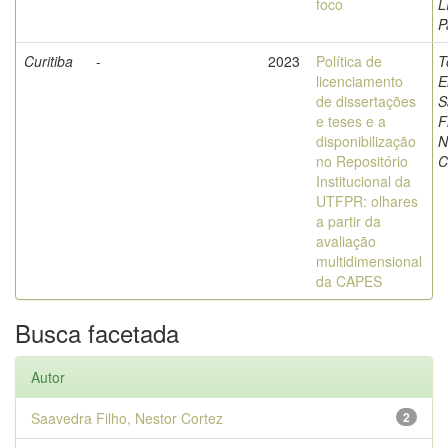
foco
L
P
Curitiba
-
2023
Política de
T
licenciamento
E
de dissertações
S
e teses e a
F
disponibilização
N
no Repositório
C
Institucional da
UTFPR: olhares
a partir da
avaliação
multidimensional
da CAPES
Busca facetada
Autor
Saavedra Filho, Nestor Cortez
2