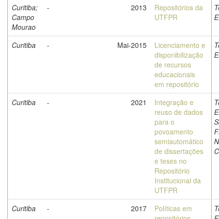
Curitiba;
-
2013
Repositórios da
T
Campo
UTFPR
E
Mourao
Curitiba
-
Mai-2015
Licenciamento e
T
disponibilização
E
de recursos
educacionais
em repositório
Curitiba
-
2021
Integração e
T
reuso de dados
E
para o
S
povoamento
F
semiautomático
N
de dissertações
C
e teses no
Repositório
Institucional da
UTFPR
Curitiba
-
2017
Políticas em
T
repositórios
E