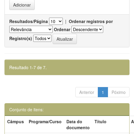
Resultados/Página
|
Ordenar registros por
Ordenar
Registro(s)
Resultado 1-7 de 7.
Anterior
1
Póximo
Conjunto de itens:
Câmpus
Programa/Curso
Data do
Título
A
documento