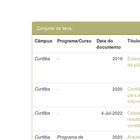
Conjunto de itens:
Câmpus
Programa/Curso
Data do
Títul
documento
Curitiba
-
2019
Enlace
da pub
Curitiba
-
2020
Contr
para a
infor
Curitiba
-
4-Jul-2022
Colet
result
consti
Curitiba
Programa de
2023
Arquit