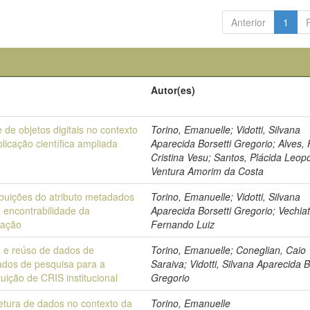
Anterior
1
o
Autor(es)
 de objetos digitais no contexto
Torino, Emanuelle; Vidotti, Silvana
licação científica ampliada
Aparecida Borsetti Gregorio; Alves,
Cristina Vesu; Santos, Plácida Leop
Ventura Amorim da Costa
ibuições do atributo metadados
Torino, Emanuelle; Vidotti, Silvana
 encontrabilidade da
Aparecida Borsetti Gregorio; Vechiat
mação
Fernando Luiz
a e reúso de dados de
Torino, Emanuelle; Coneglian, Caio
ados de pesquisa para a
Saraiva; Vidotti, Silvana Aparecida B
tuição de CRIS institucional
Gregorio
etura de dados no contexto da
Torino, Emanuelle