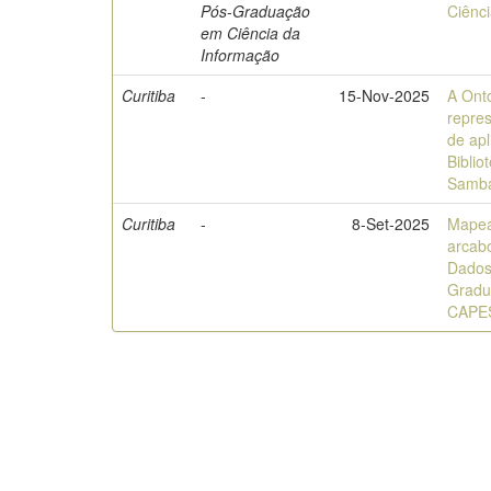
Pós-Graduação
Ciênc
em Ciência da
Informação
Curitiba
-
15-Nov-2025
A Ont
repres
de apl
Biblio
Samb
Curitiba
-
8-Set-2025
Mapea
arcab
Dados
Gradu
CAPE