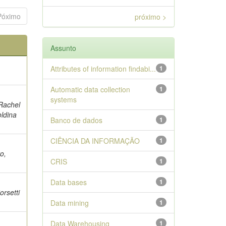
Póximo
próximo >
Assunto
Attributes of information findabi...
1
Automatic data collection
1
systems
 Rachel
oldina
Banco de dados
1
CIÊNCIA DA INFORMAÇÃO
1
o,
CRIS
1
Data bases
1
orsetti
Data mining
1
Data Warehousing
1