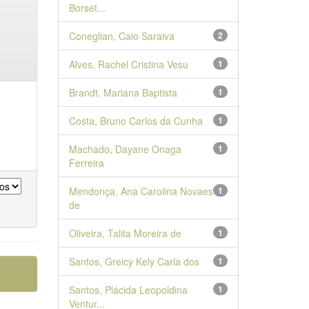
Borset...
Coneglian, Caio Saraiva
2
Alves, Rachel Cristina Vesu
1
Brandt, Mariana Baptista
1
Costa, Bruno Carlos da Cunha
1
Machado, Dayane Onaga
1
Ferreira
Mendonça, Ana Carolina Novaes
1
de
Oliveira, Talita Moreira de
1
Santos, Greicy Kely Carla dos
1
Santos, Plácida Leopoldina
1
Ventur...