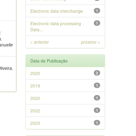
Electronic data interchange
1
Electronic data processing -
1
Data...
;
a,
< anterior
próximo >
anuelle
Data de Publicação
iveira,
2025
2
2019
1
2020
1
2022
1
2023
1