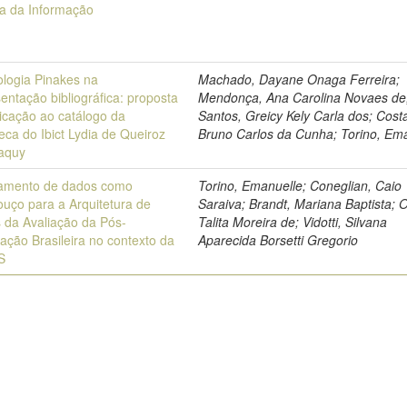
ia da Informação
ologia Pinakes na
Machado, Dayane Onaga Ferreira;
entação bibliográfica: proposta
Mendonça, Ana Carolina Novaes de
icação ao catálogo da
Santos, Greicy Kely Carla dos; Cost
teca do Ibict Lydia de Queiroz
Bruno Carlos da Cunha; Torino, Em
aquy
mento de dados como
Torino, Emanuelle; Coneglian, Caio
ouço para a Arquitetura de
Saraiva; Brandt, Mariana Baptista; Ol
 da Avaliação da Pós-
Talita Moreira de; Vidotti, Silvana
ação Brasileira no contexto da
Aparecida Borsetti Gregorio
S