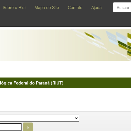
Sobre o Riut
Mapa do Site
Contato
Ajuda
lógica Federal do Paraná (RIUT)