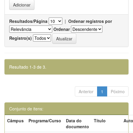
Resultados/Página
|
Ordenar registros por
Ordenar
Registro(s)
Resultado 1-3 de 3.
Anterior
1
Póximo
Conjunto de itens:
Câmpus
Programa/Curso
Data do
Título
Auto
documento