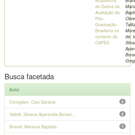
Arquitetura
Bran
de Dados da
Mari
Avaliação da
Bapti
Pós-
Olive
Graduação
Talit
Brasileira no
More
contexto da
de; V
CAPES
Silv
Apar
Borse
Greg
Busca facetada
Autor
Coneglian, Caio Saraiva
2
Vidotti, Silvana Aparecida Borset...
2
Brandt, Mariana Baptista
1