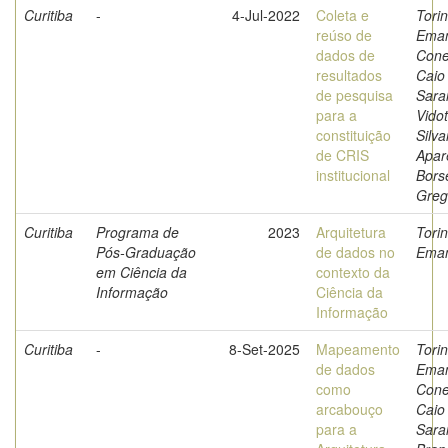
Curitiba
-
4-Jul-2022
Coleta e
Torin
reúso de
Eman
dados de
Cone
resultados
Caio
de pesquisa
Sara
para a
Vidot
constituição
Silv
de CRIS
Apar
institucional
Borse
Greg
Curitiba
Programa de
2023
Arquitetura
Torin
Pós-Graduação
de dados no
Eman
em Ciência da
contexto da
Informação
Ciência da
Informação
Curitiba
-
8-Set-2025
Mapeamento
Torin
de dados
Eman
como
Cone
arcabouço
Caio
para a
Sara