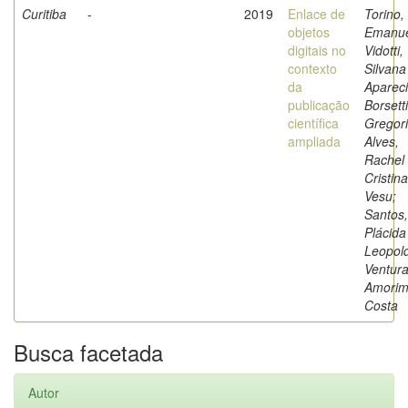
Curitiba
-
2019
Enlace de
Torino,
objetos
Emanue
digitais no
Vidotti,
contexto
Silvana
da
Aparec
publicação
Borsetti
científica
Gregori
ampliada
Alves,
Rachel
Cristina
Vesu;
Santos,
Plácida
Leopol
Ventur
Amorim
Costa
Busca facetada
Autor