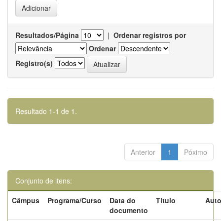
Resultados/Página
|
Ordenar registros por
Ordenar
Registro(s)
Resultado 1-1 de 1.
Anterior
1
Póximo
Conjunto de itens:
Câmpus
Programa/Curso
Data do
Título
Auto
documento