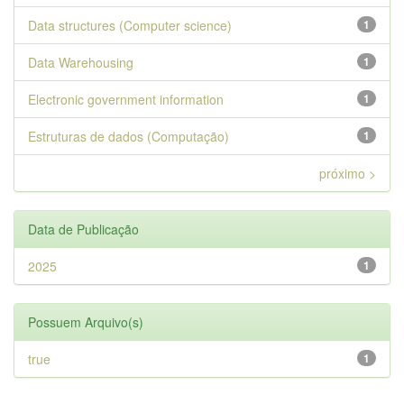
Data structures (Computer science)
1
Data Warehousing
1
Electronic government information
1
Estruturas de dados (Computação)
1
próximo >
Data de Publicação
2025
1
Possuem Arquivo(s)
true
1