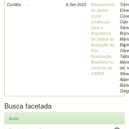
Curitiba
-
8-Set-2025
Mapeamento
Torin
de dados
Eman
como
Cone
arcabouço
Caio
para a
Sara
Arquitetura
Bran
de Dados da
Mari
Avaliação da
Bapti
Pós-
Olive
Graduação
Talit
Brasileira no
More
contexto da
de; V
CAPES
Silv
Apar
Borse
Greg
Busca facetada
Autor