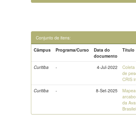
Conjunto de itens:
Câmpus
Programa/Curso
Data do
Título
documento
Curitiba
-
4-Jul-2022
Coleta
de pes
CRIS in
Curitiba
-
8-Set-2025
Mapea
arcabo
da Ava
Brasil