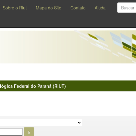
Sobre o Riut
Mapa do Site
Contato
Ajuda
lógica Federal do Paraná (RIUT)