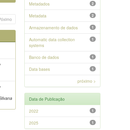
Metadados
2
Metadata
2
Póximo
Armazenamento de dados
1
Automatic data collection
1
systems
Banco de dados
1
o
Data bases
1
próximo >
o
 Silvana
Data de Publicação
2022
1
2025
1