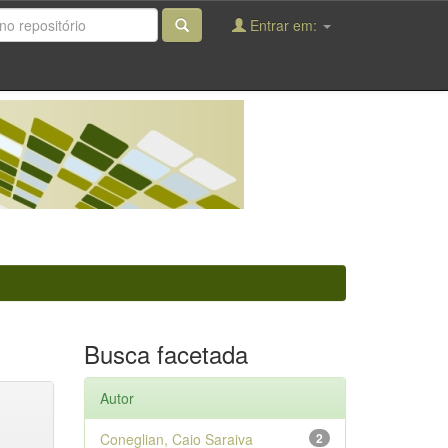
Entrar em:
Busca facetada
Autor
Coneglian, Caio Saraiva
2