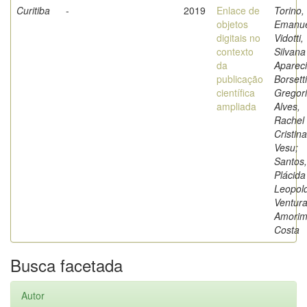
Curitiba
-
2019
Enlace de
Torino,
objetos
Emanue
digitais no
Vidotti,
contexto
Silvana
da
Aparec
publicação
Borsetti
científica
Gregori
ampliada
Alves,
Rachel
Cristina
Vesu;
Santos,
Plácida
Leopol
Ventur
Amorim
Costa
Busca facetada
Autor