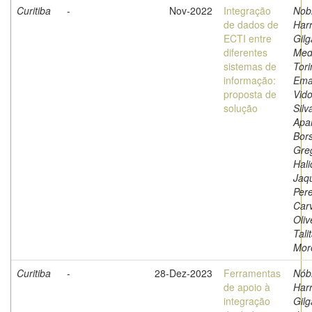
Curitiba
-
Nov-2022
Integração
Nob
de dados de
Har
ECTI entre
Gil
diferentes
Med
sistemas de
Tori
informação:
Ema
proposta de
Vidot
solução
Silv
Apa
Bors
Greg
Hali
Jaq
Pere
Car
Oliv
Tali
Mor
Curitiba
-
28-Dez-2023
Ferramentas
Nób
de apoio à
Har
integração
Gil