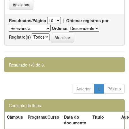
Resultados/Página
|
Ordenar registros por
Ordenar
Registro(s)
Resultado 1-3 de 3.
Anterior
1
Póximo
Conjunto de itens:
Câmpus
Programa/Curso
Data do
Título
Aut
documento