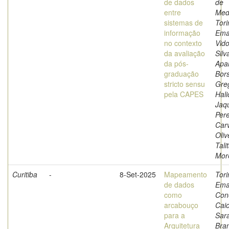
de dados
de
entre
Med
sistemas de
Tori
informação
Ema
no contexto
Vidot
da avaliação
Silv
da pós-
Apa
graduação
Bors
stricto sensu
Greg
pela CAPES
Hali
Jaq
Pere
Car
Oliv
Tali
Mor
Curitiba
-
8-Set-2025
Mapeamento
Tori
de dados
Ema
como
Con
arcabouço
Cai
para a
Sara
Arquitetura
Bran