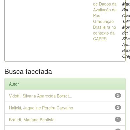
de Dados da
Mar
Avaliação da
Bapt
Pós-
Oliv
Graduação
Tali
Brasileira no
Mor
contexto da
de; 
CAPES
Silv
Apa
Bors
Gre
Busca facetada
Autor
Vidotti, Silvana Aparecida Borset...
3
Halicki, Jaqueline Pereira Carvalho
2
Brandt, Mariana Baptista
1