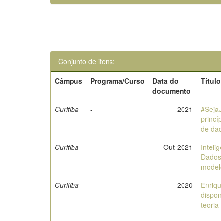
Conjunto de itens:
Câmpus
Programa/Curso
Data do
Título
documento
Curitiba
-
2021
#Sej
princí
de da
Curitiba
-
Out-2021
Intelig
Dados 
modelo
Curitiba
-
2020
Enriq
dispon
teoria