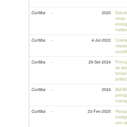
Curitiba
-
2020
Estrut
reuso
ecolog
institu
Curitiba
-
4-Jul-2022
Coleta
result
consti
Curitiba
-
29-Set-2024
Princí
de da
funda
prátic
Curitiba
-
2024
BeFAI
princi
mana
Curitiba
-
23-Fev-2025
Recup
intelig
com l