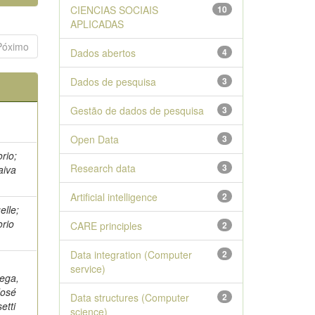
CIENCIAS SOCIAIS
10
APLICADAS
Póximo
Dados abertos
4
Dados de pesquisa
3
Gestão de dados de pesquisa
3
Open Data
3
rio;
Research data
3
aiva
Artificial intelligence
2
elle;
orio
CARE principles
2
Data integration (Computer
2
service)
tega,
José
Data structures (Computer
2
etti
science)