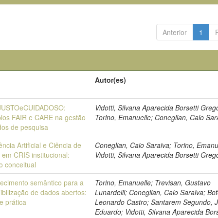
Anterior
1
Autor(es)
aJUSTOeCUIDADOSO:
Vidotti, Silvana Aparecida Borsetti Grego
pios FAIR e CARE na gestão
Torino, Emanuelle; Coneglian, Caio Sar
dos de pesquisa
ência Artificial e Ciência de
Coneglian, Caio Saraiva; Torino, Emanu
em CRIS institucional:
Vidotti, Silvana Aparecida Borsetti Greg
 conceitual
uecimento semântico para a
Torino, Emanuelle; Trevisan, Gustavo
ibilização de dados abertos:
Lunardelli; Coneglian, Caio Saraiva; Bo
 e prática
Leonardo Castro; Santarem Segundo, 
Eduardo; Vidotti, Silvana Aparecida Bors