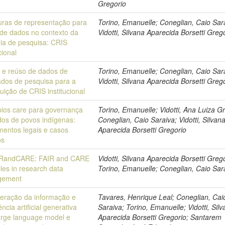
Gregorio
uras de representação para
Torino, Emanuelle; Coneglian, Caio Sar
 de dados no contexto da
Vidotti, Silvana Aparecida Borsetti Greg
ia de pesquisa: CRIS
cional
 e reúso de dados de
Torino, Emanuelle; Coneglian, Caio Sar
ados de pesquisa para a
Vidotti, Silvana Aparecida Borsetti Greg
tuição de CRIS institucional
pios care para governança
Torino, Emanuelle; Vidotti, Ana Luiza G
dos de povos indígenas:
Coneglian, Caio Saraiva; Vidotti, Silvan
mentos legais e casos
Aparecida Borsetti Gregorio
os
RandCARE: FAIR and CARE
Vidotti, Silvana Aparecida Borsetti Grego
ples in research data
Torino, Emanuelle; Coneglian, Caio Sar
gement
eração da informação e
Tavares, Henrique Leal; Coneglian, Cai
ência artificial generativa
Saraiva; Torino, Emanuelle; Vidotti, Sil
arge language model e
Aparecida Borsetti Gregorio; Santarem