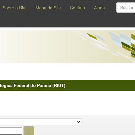
Sobre o Riut
Mapa do Site
Contato
Ajuda
lógica Federal do Paraná (RIUT)