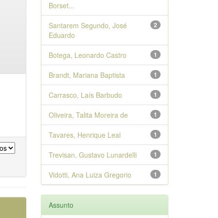
Borset...
Santarem Segundo, José
2
Eduardo
Botega, Leonardo Castro
1
Brandt, Mariana Baptista
1
Carrasco, Laís Barbudo
1
Oliveira, Talita Moreira de
1
Tavares, Henrique Leal
1
Trevisan, Gustavo Lunardelli
1
Vidotti, Ana Luiza Gregorio
1
Assunto