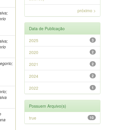
próximo >
aiva;
orio
Data de Publicação
2025
3
aiva;
orio
2020
2
regorio;
2021
2
a
2024
2
2022
1
rio;
aiva
Possuem Arquivo(s)
o
true
10
vana