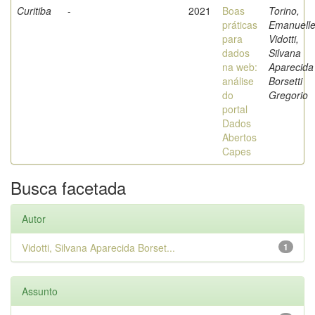
Curitiba
-
2021
Boas
Torino,
práticas
Emanuelle
para
Vidotti,
dados
Silvana
na web:
Aparecida
análise
Borsetti
do
Gregorio
portal
Dados
Abertos
Capes
Busca facetada
Autor
Vidotti, Silvana Aparecida Borset...
1
Assunto