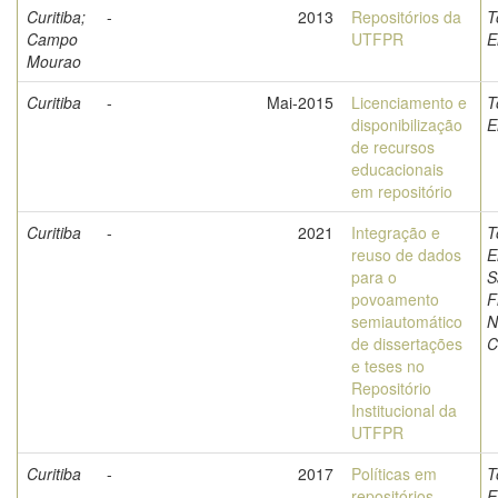
Curitiba;
-
2013
Repositórios da
T
Campo
UTFPR
E
Mourao
Curitiba
-
Mai-2015
Licenciamento e
T
disponibilização
E
de recursos
educacionais
em repositório
Curitiba
-
2021
Integração e
T
reuso de dados
E
para o
S
povoamento
F
semiautomático
N
de dissertações
C
e teses no
Repositório
Institucional da
UTFPR
Curitiba
-
2017
Políticas em
T
repositórios
E