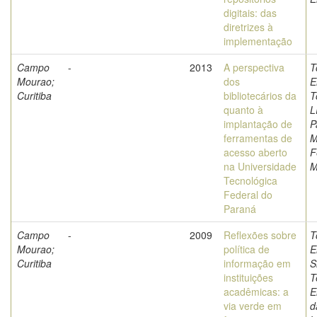
digitais: das
diretrizes à
implementação
Campo
-
2013
A perspectiva
T
Mourao;
dos
E
Curitiba
bibliotecários da
T
quanto à
L
implantação de
P
ferramentas de
M
acesso aberto
F
na Universidade
M
Tecnológica
Federal do
Paraná
Campo
-
2009
Reflexões sobre
T
Mourao;
política de
E
Curitiba
informação em
S
instituições
T
acadêmicas: a
E
via verde em
d