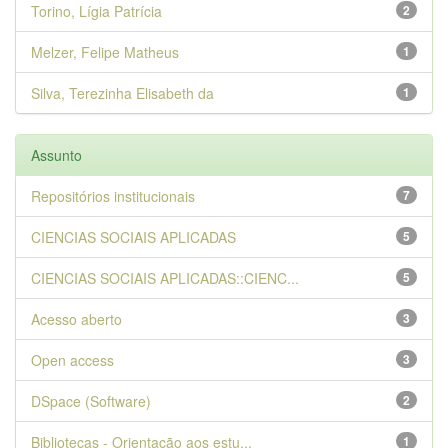
Torino, Lígia Patrícia
2
Melzer, Felipe Matheus
1
Silva, Terezinha Elisabeth da
1
Assunto
Repositórios institucionais
7
CIENCIAS SOCIAIS APLICADAS
5
CIENCIAS SOCIAIS APLICADAS::CIENC...
5
Acesso aberto
3
Open access
3
DSpace (Software)
2
Bibliotecas - Orientação aos estu...
1