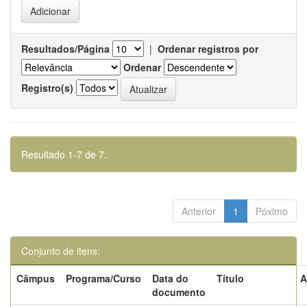
Resultados/Página
|
Ordenar registros por
Ordenar
Registro(s)
Resultado 1-7 de 7.
Anterior
1
Póximo
Conjunto de itens:
Câmpus
Programa/Curso
Data do
Título
A
documento