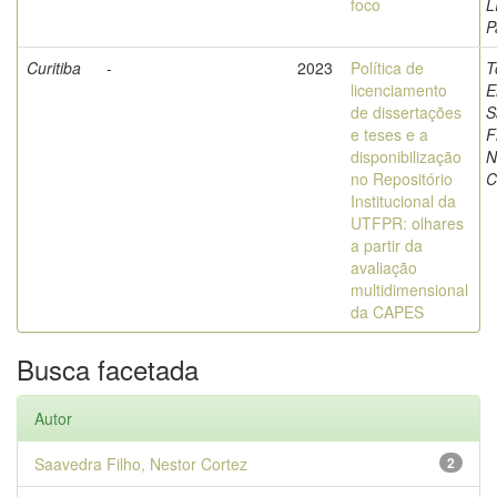
foco
L
P
Curitiba
-
2023
Política de
T
licenciamento
E
de dissertações
S
e teses e a
F
disponibilização
N
no Repositório
C
Institucional da
UTFPR: olhares
a partir da
avaliação
multidimensional
da CAPES
Busca facetada
Autor
Saavedra Filho, Nestor Cortez
2