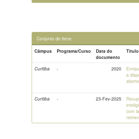
Conjunto de itens:
Câmpus
Programa/Curso
Data do
Título
documento
Curitiba
-
2020
Enriq
a disp
aberto
Curitiba
-
23-Fev-2025
Recup
intelig
com l
retrie