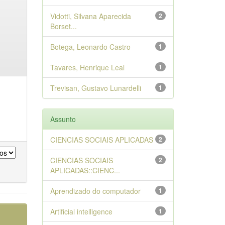
Vidotti, Silvana Aparecida
2
Borset...
Botega, Leonardo Castro
1
Tavares, Henrique Leal
1
Trevisan, Gustavo Lunardelli
1
Assunto
CIENCIAS SOCIAIS APLICADAS
2
CIENCIAS SOCIAIS
2
APLICADAS::CIENC...
Aprendizado do computador
1
Artificial intelligence
1