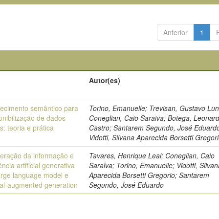
Anterior
1
Autor(es)
uecimento semântico para
Torino, Emanuelle; Trevisan, Gustavo Luna
onibilização de dados
Coneglian, Caio Saraiva; Botega, Leonar
s: teoria e prática
Castro; Santarem Segundo, José Eduard
Vidotti, Silvana Aparecida Borsetti Gregor
eração da informação e
Tavares, Henrique Leal; Coneglian, Caio
ência artificial generativa
Saraiva; Torino, Emanuelle; Vidotti, Silva
arge language model e
Aparecida Borsetti Gregorio; Santarem
val-augmented generation
Segundo, José Eduardo