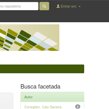
Entrar em:
Busca facetada
Autor
Coneglian, Caio Saraiva
2