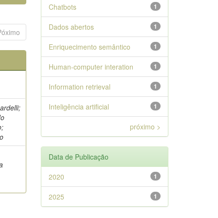
Chatbots
1
Dados abertos
1
Póximo
Enriquecimento semântico
1
Human-computer interation
1
Information retrieval
1
Inteligência artificial
1
rdelli;
do
próximo >
o;
io
Data de Publicação
na
2020
1
2025
1