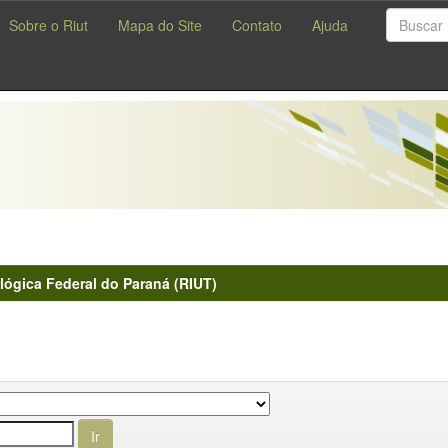
Sobre o Riut
Mapa do Site
Contato
Ajuda
lógica Federal do Paraná (RIUT)