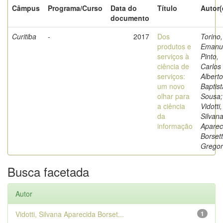
Câmpus
Programa/Curso
Data do
Título
Autor(
documento
Curitiba
-
2017
Dos
Torino,
produtos e
Emanue
serviços à
Pinto,
ciência de
Carlos
serviços:
Alberto
um novo
Baptist
olhar para
Sousa;
a ciência
Vidotti,
da
Silvan
informação
Aparec
Borsett
Gregor
Busca facetada
Autor
Vidotti, Silvana Aparecida Borset...
1