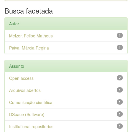
Busca facetada
Autor
Melzer, Felipe Matheus
1
Paiva, Márcia Regina
1
Assunto
Open access
2
Arquivos abertos
1
Comunicação científica
1
DSpace (Software)
1
Institutional repositories
1