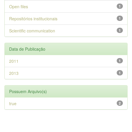
Open files
1
Repositórios institucionais
1
Scientific communication
1
Data de Publicação
2011
1
2013
1
Possuem Arquivo(s)
true
2