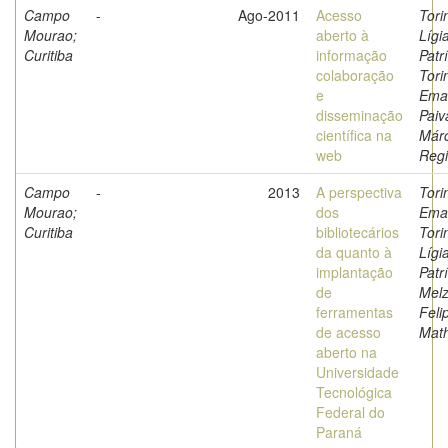
Campo
-
Ago-2011
Acesso
Tori
Mourao;
aberto à
Lígi
Curitiba
informação
Patrí
colaboração
Tori
e
Eman
disseminação
Paiv
científica na
Márc
web
Reg
Campo
-
2013
A perspectiva
Tori
Mourao;
dos
Eman
Curitiba
bibliotecários
Tori
da quanto à
Lígi
implantação
Patrí
de
Melz
ferramentas
Feli
de acesso
Mat
aberto na
Universidade
Tecnológica
Federal do
Paraná