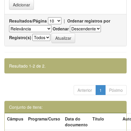
Resultados/Página
|
Ordenar registros por
Ordenar
Registro(s)
Resultado 1-2 de 2.
Anterior
1
Póximo
Conjunto de itens:
Câmpus
Programa/Curso
Data do
Título
Auto
documento