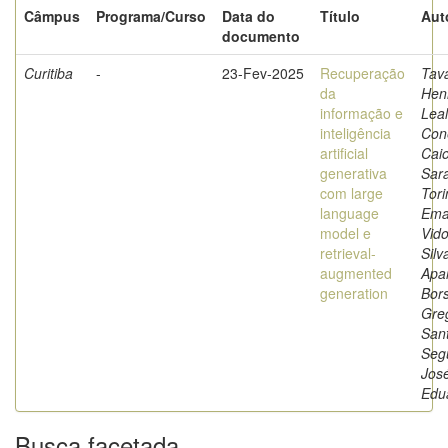
Câmpus
Programa/Curso
Data do
Título
Aut
documento
Curitiba
-
23-Fev-2025
Recuperação
Tav
da
Hen
informação e
Leal
inteligência
Con
artificial
Cai
generativa
Sara
com large
Tori
language
Ema
model e
Vidot
retrieval-
Silv
augmented
Apa
generation
Bors
Greg
San
Seg
Jos
Edu
Busca facetada