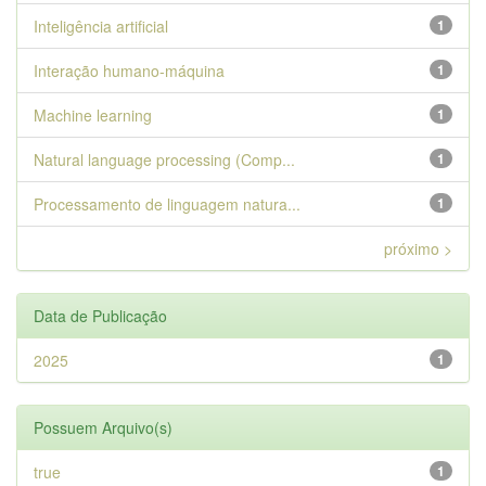
Inteligência artificial
1
Interação humano-máquina
1
Machine learning
1
Natural language processing (Comp...
1
Processamento de linguagem natura...
1
próximo >
Data de Publicação
2025
1
Possuem Arquivo(s)
true
1