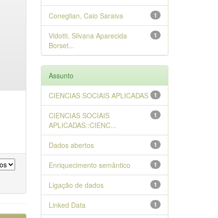
Coneglian, Caio Saraiva
1
Vidotti, Silvana Aparecida
1
Borset...
Assunto
CIENCIAS SOCIAIS APLICADAS
1
CIENCIAS SOCIAIS
1
APLICADAS::CIENC...
Dados abertos
1
Enriquecimento semântico
1
Ligação de dados
1
Linked Data
1