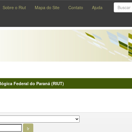
Sobre o Riut
Mapa do Site
Contato
Ajuda
lógica Federal do Paraná (RIUT)