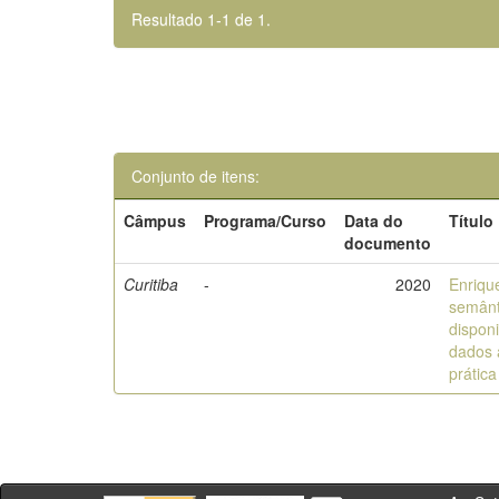
Resultado 1-1 de 1.
Conjunto de itens:
Câmpus
Programa/Curso
Data do
Título
documento
Curitiba
-
2020
Enriqu
semânt
disponi
dados a
prática