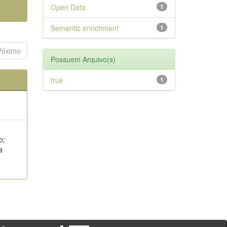
Open Data
1
Semantic enrichment
1
Póximo
Possuem Arquivo(s)
true
1
o;
a