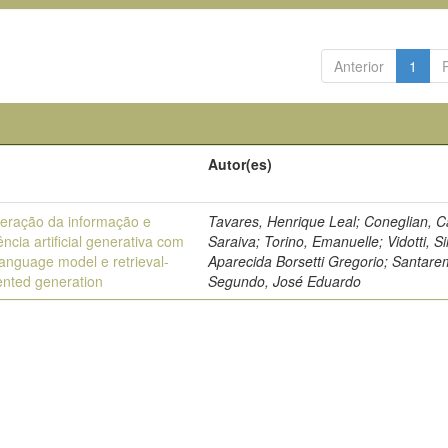
Anterior
1
Autor(es)
eração da informação e
Tavares, Henrique Leal; Coneglian, C
gência artificial generativa com
Saraiva; Torino, Emanuelle; Vidotti, S
language model e retrieval-
Aparecida Borsetti Gregorio; Santare
nted generation
Segundo, José Eduardo