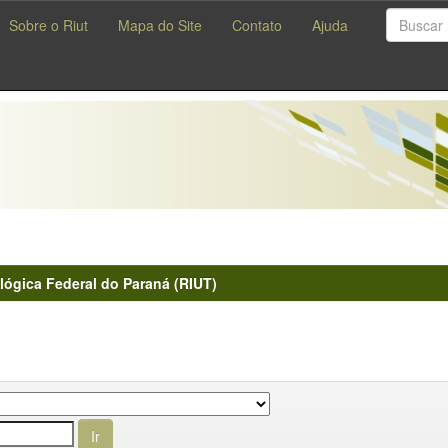
Sobre o Riut
Mapa do Site
Contato
Ajuda
lógica Federal do Paraná (RIUT)