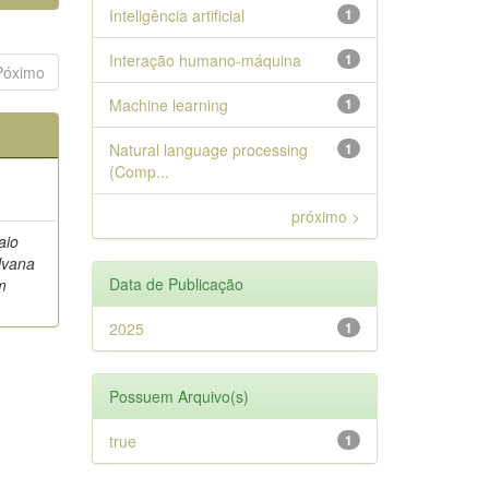
Inteligência artificial
1
Interação humano-máquina
1
Póximo
Machine learning
1
Natural language processing
1
(Comp...
próximo >
aio
ilvana
Data de Publicação
m
2025
1
Possuem Arquivo(s)
true
1