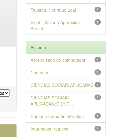
Tavares, Henrique Leal
1
Vidotti, Silvana Aparecida
1
Borset...
Assunto
Aprendizado do computador
1
Chatbots
1
CIENCIAS SOCIAIS APLICADAS
1
CIENCIAS SOCIAIS
1
APLICADAS::CIENC...
Human-computer interation
1
Information retrieval
1