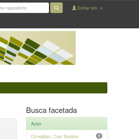
Entrar em:
Busca facetada
Autor
Coneglian, Caio Saraiva
1