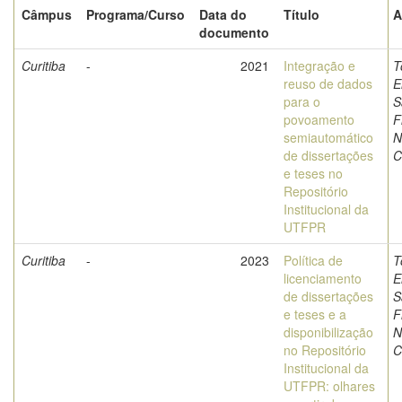
Câmpus
Programa/Curso
Data do
Título
A
documento
Curitiba
-
2021
Integração e
T
reuso de dados
E
para o
S
povoamento
F
semiautomático
N
de dissertações
C
e teses no
Repositório
Institucional da
UTFPR
Curitiba
-
2023
Política de
T
licenciamento
E
de dissertações
S
e teses e a
F
disponibilização
N
no Repositório
C
Institucional da
UTFPR: olhares