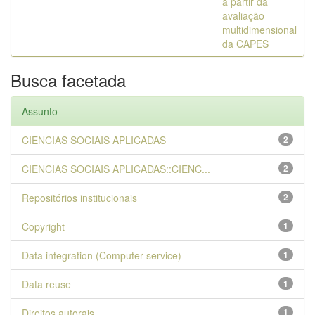
a partir da
avaliação
multidimensional
da CAPES
Busca facetada
Assunto
CIENCIAS SOCIAIS APLICADAS
2
CIENCIAS SOCIAIS APLICADAS::CIENC...
2
Repositórios institucionais
2
Copyright
1
Data integration (Computer service)
1
Data reuse
1
Direitos autorais
1