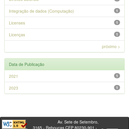
Integração de dados (Computação)
1
Licenses
1
Licenças
1
próximo >
Data de Publicação
2021
1
2023
1
Av. Sete de Setembro,
3165 - Rebouças CEP 80230-901 -