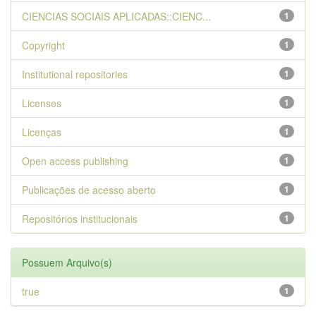
CIENCIAS SOCIAIS APLICADAS::CIENC...
1
Copyright
1
Institutional repositories
1
Licenses
1
Licenças
1
Open access publishing
1
Publicações de acesso aberto
1
Repositórios institucionais
1
Possuem Arquivo(s)
true
1