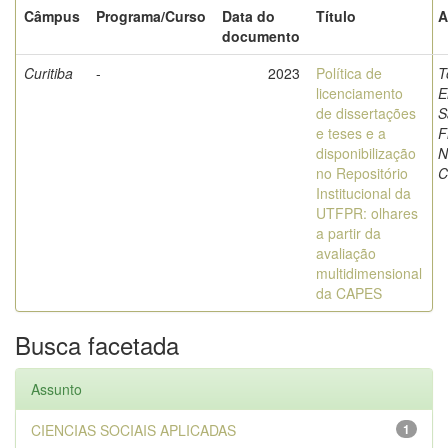
Câmpus
Programa/Curso
Data do
Título
A
documento
Curitiba
-
2023
Política de
T
licenciamento
E
de dissertações
S
e teses e a
F
disponibilização
N
no Repositório
C
Institucional da
UTFPR: olhares
a partir da
avaliação
multidimensional
da CAPES
Busca facetada
Assunto
CIENCIAS SOCIAIS APLICADAS
1