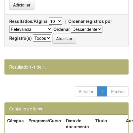
Resultados/Página
|
Ordenar registros por
Ordenar
Registro(s)
Resultado 1-1 de 1.
Anterior
1
Póximo
Conjunto de itens:
Câmpus
Programa/Curso
Data do
Título
Aut
documento