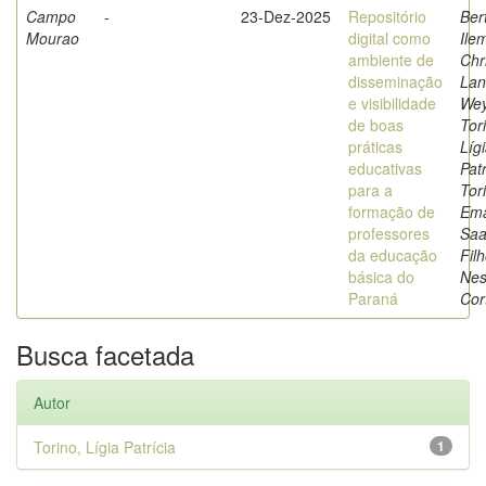
Campo
-
23-Dez-2025
Repositório
Bert
Mourao
digital como
Ile
ambiente de
Chr
disseminação
Lan
e visibilidade
Wey
de boas
Tor
práticas
Líg
educativas
Patr
para a
Tor
formação de
Ema
professores
Saa
da educação
Filh
básica do
Nes
Paraná
Cor
Busca facetada
Autor
Torino, Lígia Patrícia
1