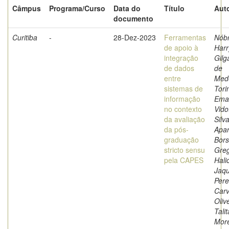
Câmpus
Programa/Curso
Data do
Título
Auto
documento
Curitiba
-
28-Dez-2023
Ferramentas
Nób
de apoio à
Harr
integração
Gil
de dados
de
entre
Mede
sistemas de
Tori
informação
Eman
no contexto
Vidot
da avaliação
Silv
da pós-
Apar
graduação
Bors
stricto sensu
Greg
pela CAPES
Halic
Jaqu
Pere
Carv
Olive
Talit
More