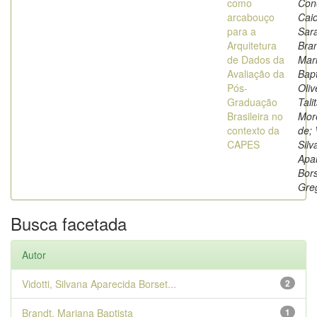
como
Con
arcabouço
Cai
para a
Sara
Arquitetura
Bran
de Dados da
Mar
Avaliação da
Bapt
Pós-
Oliv
Graduação
Tali
Brasileira no
Mor
contexto da
de; 
CAPES
Silv
Apa
Bors
Gre
Busca facetada
Autor
Vidotti, Silvana Aparecida Borset...
2
Brandt, Mariana Baptista
1