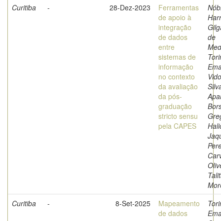
Curitiba
-
28-Dez-2023
Ferramentas
Nób
de apoio à
Har
integração
Gil
de dados
de
entre
Med
sistemas de
Tori
informação
Ema
no contexto
Vidot
da avaliação
Silv
da pós-
Apa
graduação
Bors
stricto sensu
Greg
pela CAPES
Hali
Jaq
Pere
Car
Oliv
Tali
Mor
Curitiba
-
8-Set-2025
Mapeamento
Tori
de dados
Ema