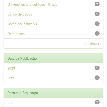
Universities and colleges - Gradu...
2
Banco de dados
1
Computer networks
1
Data bases
1
próximo >
Data de Publicação
2023
1
2025
1
Possuem Arquivo(s)
true
2