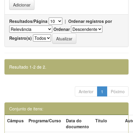
Resultados/Página
|
Ordenar registros por
Ordenar
Registro(s)
Resultado 1-2 de 2.
Anterior
1
Póximo
Conjunto de itens:
Câmpus
Programa/Curso
Data do
Título
Aut
documento