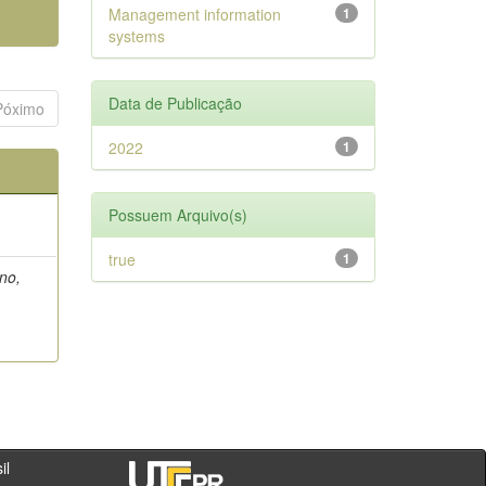
Management information
1
systems
Data de Publicação
Póximo
2022
1
Possuem Arquivo(s)
true
1
no,
- PR - Brasil