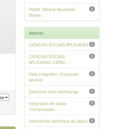
Vidotti, Silvana Aparecida
1
Borset...
Assunto
CIENCIAS SOCIAIS APLICADAS
1
CIENCIAS SOCIAIS
1
APLICADAS::CIENC...
Data integration (Computer
1
service)
Electronic data interchange
1
Integração de dados
1
(Computação)
Intercâmbio eletrônico de dados
1