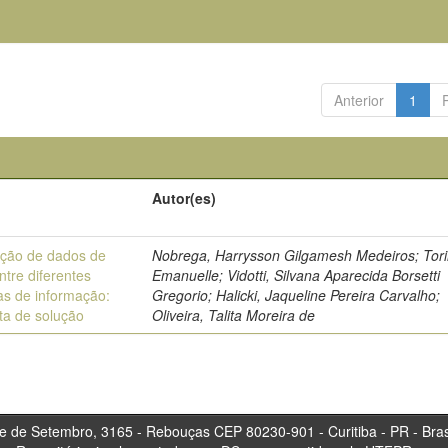
Anterior
1
Autor(es)
ação de dados de
Nobrega, Harrysson Gilgamesh Medeiros; Tori
ntre diferentes
Emanuelle; Vidotti, Silvana Aparecida Borsetti
as de informação:
Gregorio; Halicki, Jaqueline Pereira Carvalho;
ta de solução
Oliveira, Talita Moreira de
tembro, 3165 - Rebouças CEP 80230-901 - Curitiba 