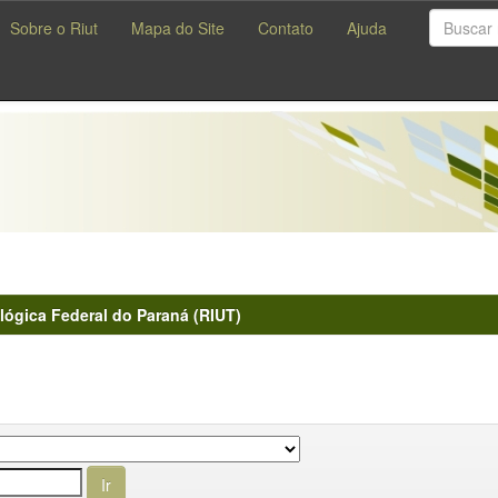
Sobre o Riut
Mapa do Site
Contato
Ajuda
lógica Federal do Paraná (RIUT)