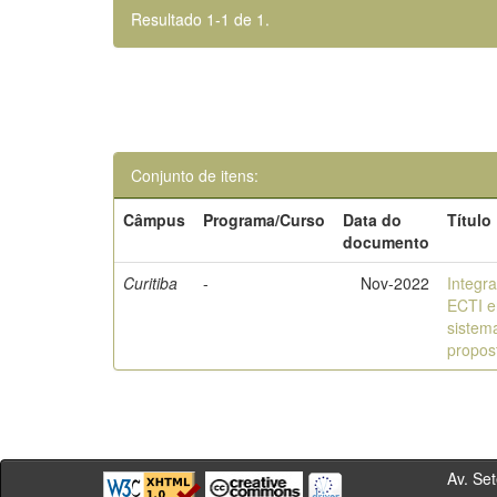
Resultado 1-1 de 1.
Conjunto de itens:
Câmpus
Programa/Curso
Data do
Título
documento
Curitiba
-
Nov-2022
Integr
ECTI e
sistem
propos
Av. Sete de Se