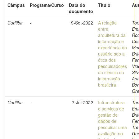
Câmpus
Programa/Curso
Data do
Título
Aut
documento
Curitiba
-
9-Set-2022
A relação
Tor
entre
Ema
arquitetura da
Rod
informação e
Cec
experiência do
Merl
usuário sob a
Bri
ótica dos
Fer
pesquisadores
Vido
da ciência da
Sil
informação
Apa
brasileira
Bor
Gre
Curitiba
-
7-Jul-2022
Infraestrutura
Tor
e serviços de
Ema
gestão de
Bri
dados de
Fer
pesquisa: uma
Tre
avaliação no
Gus