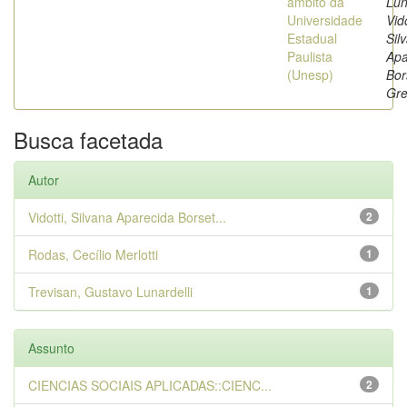
âmbito da
Lun
Universidade
Vido
Estadual
Sil
Paulista
Apa
(Unesp)
Bor
Gre
Busca facetada
Autor
Vidotti, Silvana Aparecida Borset...
2
Rodas, Cecílio Merlotti
1
Trevisan, Gustavo Lunardelli
1
Assunto
CIENCIAS SOCIAIS APLICADAS::CIENC...
2