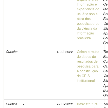
informação e
Cec
experiência do
Mer
usuário sob a
Bri
ótica dos
Fe
pesquisadores
Vid
da ciência da
Sil
informação
Ap
brasileira
Bor
Gr
Curitiba
-
4-Jul-2022
Coleta e reúso
Tor
de dados de
Em
resultados de
Co
pesquisa para
Ca
a constituição
Sar
de CRIS
Vid
institucional
Sil
Ap
Bor
Gr
Curitiba
-
7-Jul-2022
Infraestrutura
Tor