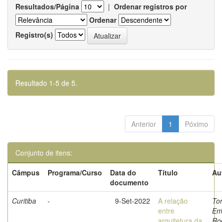
Resultados/Página
|
Ordenar registros por
Ordenar
Registro(s)
Resultado 1-5 de 5.
Anterior
1
Póximo
Conjunto de itens:
Câmpus
Programa/Curso
Data do
Título
Au
documento
Curitiba
-
9-Set-2022
A relação
Tor
entre
Em
arquitetura da
Ro