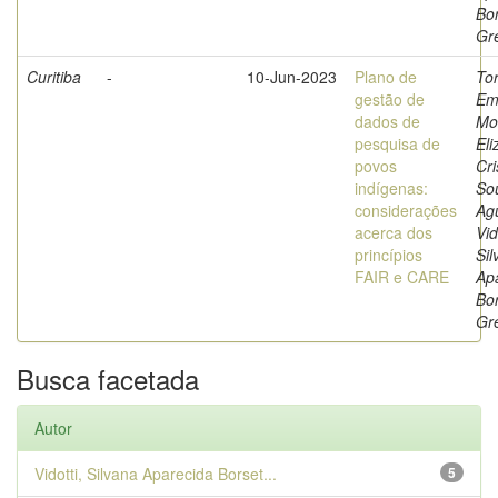
Bor
Gr
Curitiba
-
10-Jun-2023
Plano de
Tor
gestão de
Em
dados de
Mon
pesquisa de
Eli
povos
Cri
indígenas:
So
considerações
Agu
acerca dos
Vid
princípios
Sil
FAIR e CARE
Ap
Bor
Gr
Busca facetada
Autor
Vidotti, Silvana Aparecida Borset...
5