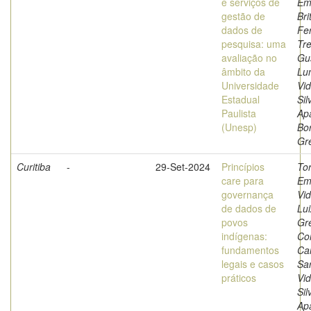
e serviços de
Em
gestão de
Bri
dados de
Fe
pesquisa: uma
Tre
avaliação no
Gu
âmbito da
Lun
Universidade
Vid
Estadual
Sil
Paulista
Ap
(Unesp)
Bor
Gr
Curitiba
-
29-Set-2024
Princípios
Tor
care para
Em
governança
Vid
de dados de
Lu
povos
Gre
indígenas:
Co
fundamentos
Ca
legais e casos
Sar
práticos
Vid
Sil
Ap