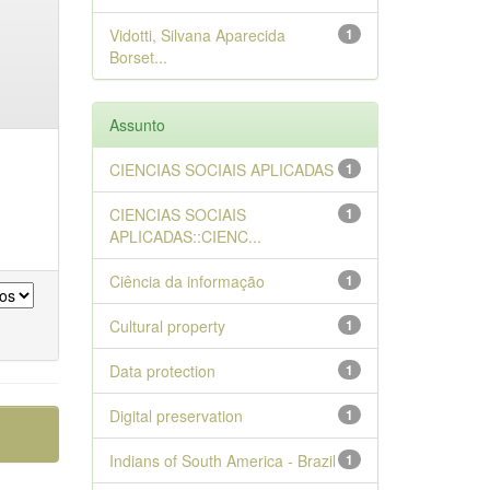
Vidotti, Silvana Aparecida
1
Borset...
Assunto
CIENCIAS SOCIAIS APLICADAS
1
CIENCIAS SOCIAIS
1
APLICADAS::CIENC...
Ciência da informação
1
Cultural property
1
Data protection
1
Digital preservation
1
Indians of South America - Brazil
1