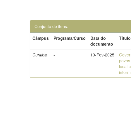
Conjunto de itens:
Câmpus
Programa/Curso
Data do
Título
documento
Curitiba
-
19-Fev-2025
Gover
povos 
local 
infor