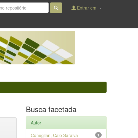
Entrar em:
Busca facetada
Autor
Coneglian, Caio Saraiva
1