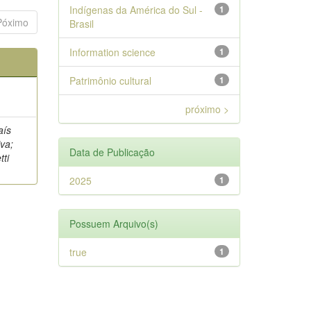
Indígenas da América do Sul -
1
Póximo
Brasil
Information science
1
Patrimônio cultural
1
próximo >
aís
va;
Data de Publicação
tti
2025
1
Possuem Arquivo(s)
true
1