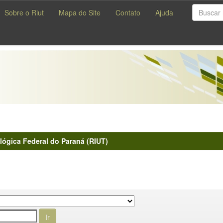
Sobre o Riut
Mapa do Site
Contato
Ajuda
lógica Federal do Paraná (RIUT)