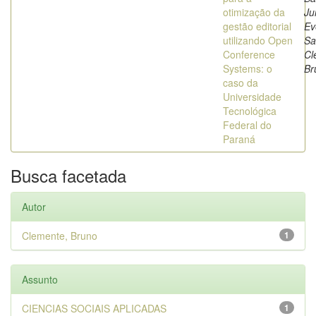
otimização da
Ju
gestão editorial
Ev
utilizando Open
Sa
Conference
Cl
Systems: o
Br
caso da
Universidade
Tecnológica
Federal do
Paraná
Busca facetada
Autor
Clemente, Bruno
1
Assunto
CIENCIAS SOCIAIS APLICADAS
1