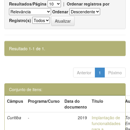
Resultados/Página
|
Ordenar registros por
Ordenar
Registro(s)
Resultado 1-1 de 1.
Anterior
1
Póximo
Conjunto de itens:
Câmpus
Programa/Curso
Data do
Título
Au
documento
Curitiba
-
2019
Implantação de
To
funcionalidades
Em
para a
Ba