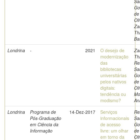
Sa
Go
de
Oli
Zan
Th
Bat
Londrina
-
2021
O desejo de
Zan
modernização
Th
das
Re
bibliotecas
Sa
universitárias
Go
pelos nativos
de
digitais:
Oli
tendência ou
Mo
modismo?
An
Londrina
Programa de
14-Dez-2017
Serviços
Re
Pós-Graduação
informacionais
Sa
em Ciência da
de acesso
Go
Informação
livre: um olhar
de
em torno da
Oli