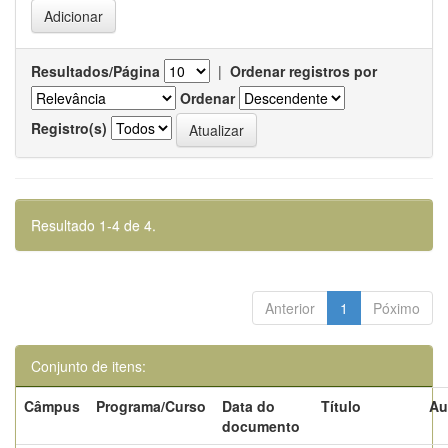
Resultados/Página
|
Ordenar registros por
Ordenar
Registro(s)
Resultado 1-4 de 4.
Anterior
1
Póximo
Conjunto de itens:
Câmpus
Programa/Curso
Data do
Título
Au
documento