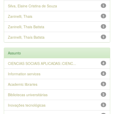
Silva, Elaine Cristina de Souza
1
Zaninelli, Thais
1
Zaninelli, Thais Batista
1
Zaninelli, Thaís Batista
1
Assunto
CIENCIAS SOCIAIS APLICADAS::CIENC...
4
Information services
4
Academic libraries
3
Bibliotecas universitárias
3
Inovações tecnológicas
3