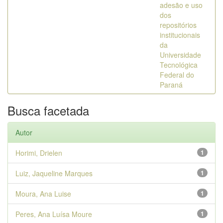
adesão e uso
dos
repositórios
institucionais
da
Universidade
Tecnológica
Federal do
Paraná
Busca facetada
Autor
Horimi, Drielen
1
Luiz, Jaqueline Marques
1
Moura, Ana Luise
1
Peres, Ana Luísa Moure
1