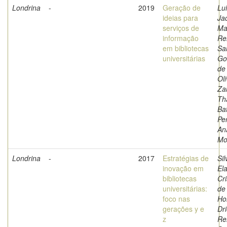
Londrina
-
2019
Geração de
Lui
ideias para
Ja
serviços de
Ma
informação
Re
em bibliotecas
Sa
universitárias
Go
de
Oli
Zan
Th
Bat
Pe
An
Mo
Londrina
-
2017
Estratégias de
Sil
inovação em
El
bibliotecas
Cri
universitárias:
de
foco nas
Ho
gerações y e
Dri
z
Re