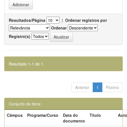
Resultados/Página
|
Ordenar registros por
Ordenar
Registro(s)
Resultado 1-1 de 1.
Anterior
1
Póximo
Conjunto de itens:
Câmpus
Programa/Curso
Data do
Título
Auto
documento