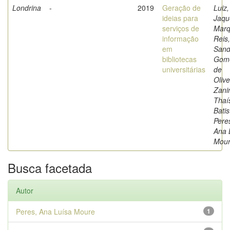
Londrina
-
2019
Geração de
Luiz,
ideias para
Jaqu
serviços de
Marq
informação
Reis,
em
Sand
bibliotecas
Gom
universitárias
de
Olive
Zanin
Thaí
Batis
Pere
Ana 
Mou
Busca facetada
Autor
Peres, Ana Luísa Moure
1