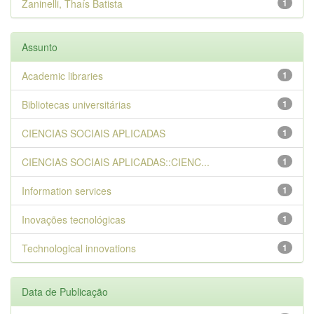
Zaninelli, Thaís Batista
1
Assunto
Academic libraries
1
Bibliotecas universitárias
1
CIENCIAS SOCIAIS APLICADAS
1
CIENCIAS SOCIAIS APLICADAS::CIENC...
1
Information services
1
Inovações tecnológicas
1
Technological innovations
1
Data de Publicação