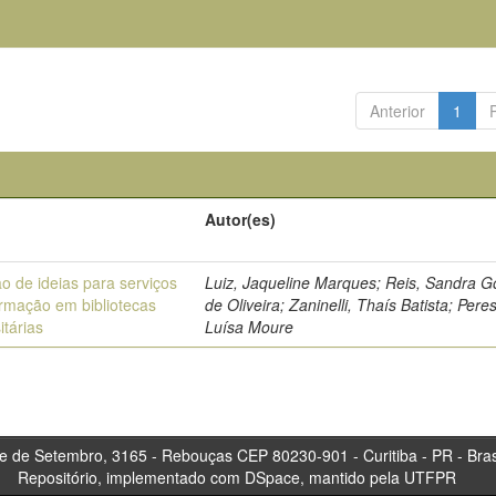
Anterior
1
Autor(es)
o de ideias para serviços
Luiz, Jaqueline Marques; Reis, Sandra 
ormação em bibliotecas
de Oliveira; Zaninelli, Thaís Batista; Pere
itárias
Luísa Moure
tembro, 3165 - Rebouças CEP 80230-901 - Curitiba 
Repositório, implementado com DSpace, mantido pela UTFPR