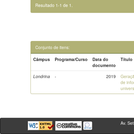
Resultado 1-1 de 1.
Conjunto de itens:
Câmpus
Programa/Curso
Data do
Título
documento
Londrina
-
2019
Geraçã
de inf
univers
Av. Sete de Se