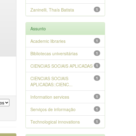
Zaninelli, Thaís Batista
1
Assunto
Academic libraries
1
Bibliotecas universitárias
1
CIENCIAS SOCIAIS APLICADAS
1
CIENCIAS SOCIAIS
1
APLICADAS::CIENC...
Information services
1
Serviços de informação
1
Technological innovations
1