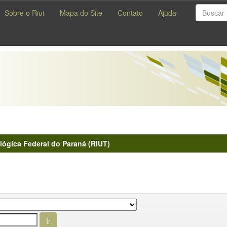
Sobre o Riut
Mapa do Site
Contato
Ajuda
lógica Federal do Paraná (RIUT)