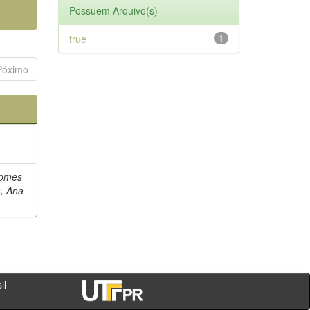
Possuem Arquivo(s)
true
1
Póximo
Gomes
s, Ana
- PR - Brasil