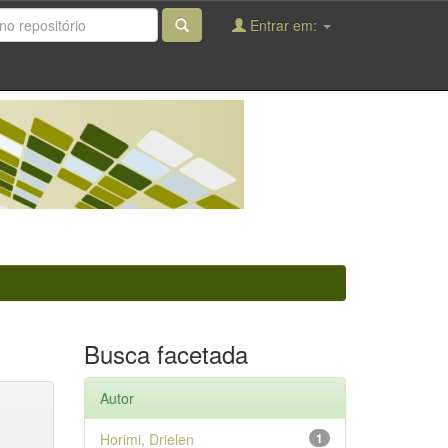
Entrar em:
Busca facetada
Autor
Horimi, Drielen
1