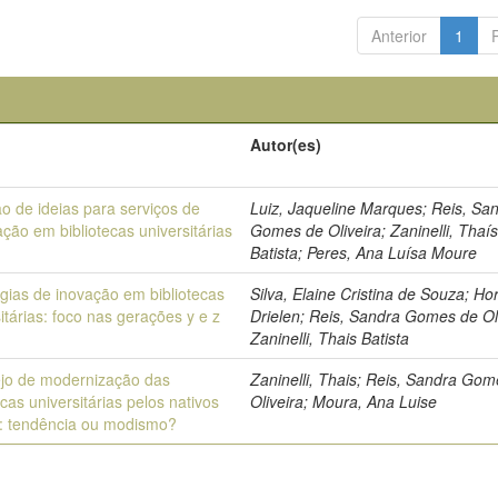
Anterior
1
Autor(es)
o de ideias para serviços de
Luiz, Jaqueline Marques; Reis, Sa
ção em bibliotecas universitárias
Gomes de Oliveira; Zaninelli, Thaí
Batista; Peres, Ana Luísa Moure
égias de inovação em bibliotecas
Silva, Elaine Cristina de Souza; Hor
itárias: foco nas gerações y e z
Drielen; Reis, Sandra Gomes de Oli
Zaninelli, Thais Batista
jo de modernização das
Zaninelli, Thais; Reis, Sandra Go
ecas universitárias pelos nativos
Oliveira; Moura, Ana Luise
is: tendência ou modismo?