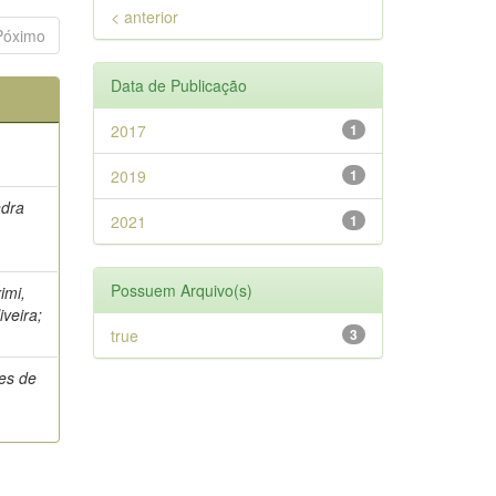
< anterior
Póximo
Data de Publicação
2017
1
2019
1
ndra
2021
1
s
Possuem Arquivo(s)
imi,
veira;
true
3
mes de