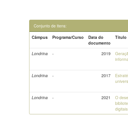
Conjunto de itens:
Câmpus
Programa/Curso
Data do
Título
documento
Londrina
-
2019
Geraçã
informa
Londrina
-
2017
Estrat
univers
Londrina
-
2021
O dese
bibliot
digita