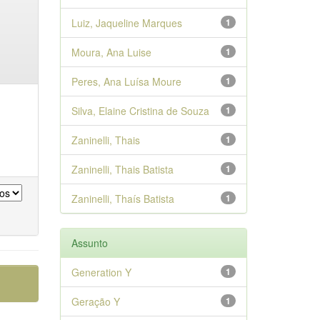
Luiz, Jaqueline Marques
1
Moura, Ana Luise
1
Peres, Ana Luísa Moure
1
Silva, Elaine Cristina de Souza
1
Zaninelli, Thais
1
Zaninelli, Thais Batista
1
Zaninelli, Thaís Batista
1
Assunto
Generation Y
1
Geração Y
1