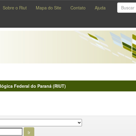
Sobre o Riut
Mapa do Site
Contato
Ajuda
lógica Federal do Paraná (RIUT)