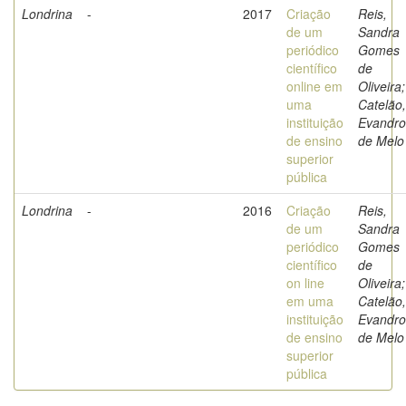
Londrina
-
2017
Criação
Reis,
de um
Sandra
periódico
Gomes
científico
de
online em
Oliveira;
uma
Catelão,
instituição
Evandro
de ensino
de Melo
superior
pública
Londrina
-
2016
Criação
Reis,
de um
Sandra
periódico
Gomes
científico
de
on line
Oliveira;
em uma
Catelão,
instituição
Evandro
de ensino
de Melo
superior
pública