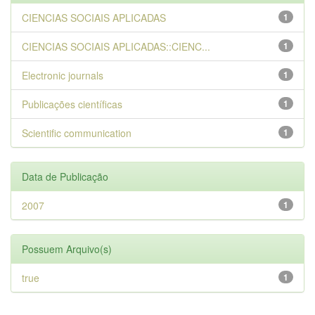
CIENCIAS SOCIAIS APLICADAS
1
CIENCIAS SOCIAIS APLICADAS::CIENC...
1
Electronic journals
1
Publicações científicas
1
Scientific communication
1
Data de Publicação
2007
1
Possuem Arquivo(s)
true
1