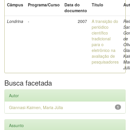
Câmpus
Programa/Curso
Data do
Título
Aut
documento
Londrina
-
2007
A transição do
Rei
periódico
San
científico
Go
tradicional
de
para o
Oli
eletrônico na
Gia
avaliação de
Kai
pesquisadores
Mar
Júl
Busca facetada
Autor
Giannasi-Kaimen, Maria Júlia
1
Assunto