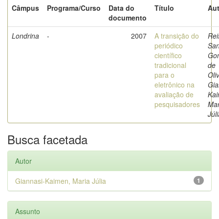
Câmpus
Programa/Curso
Data do
Título
Aut
documento
Londrina
-
2007
A transição do
Rei
periódico
San
científico
Go
tradicional
de
para o
Oli
eletrônico na
Gia
avaliação de
Kai
pesquisadores
Mar
Júl
Busca facetada
Autor
Giannasi-Kaimen, Maria Júlia
1
Assunto