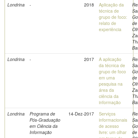
Londrina
-
2018
Aplicação da
Re
técnica de
Sa
grupo de foco:
Go
relato de
de
experiência
Oli
Zan
Th
Bat
Londrina
-
2017
A aplicação
Re
da técnica de
Sa
grupo de foco
Go
em uma
de
pesquisa na
Oli
área da
Zan
ciência da
Th
informação
Bat
Londrina
Programa de
14-Dez-2017
Serviços
Re
Pós-Graduação
informacionais
Sa
em Ciência da
de acesso
Go
Informação
livre: um olhar
de