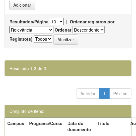
Resultados/Página
|
Ordenar registros por
Ordenar
Registro(s)
Resultado 1-3 de 3.
Anterior
1
Póximo
Conjunto de itens:
Câmpus
Programa/Curso
Data do
Título
Au
documento