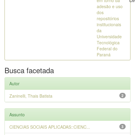
em torno da
Oli
adesão e uso
dos
repositórios
institucionais
da
Universidade
Tecnológica
Federal do
Paraná
Busca facetada
Autor
Zaninelli, Thais Batista
2
Assunto
CIENCIAS SOCIAIS APLICADAS::CIENC...
3