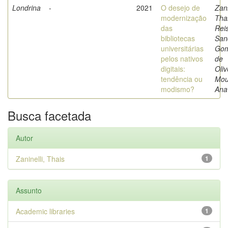
Londrina
-
2021
O desejo de
Zani
modernização
Thai
das
Reis
bibliotecas
San
universitárias
Go
pelos nativos
de
digitais:
Oliv
tendência ou
Mou
modismo?
Ana
Busca facetada
Autor
Zaninelli, Thais
1
Assunto
Academic libraries
1