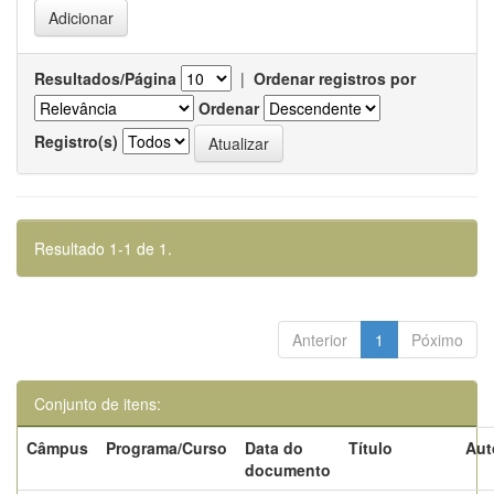
Resultados/Página
|
Ordenar registros por
Ordenar
Registro(s)
Resultado 1-1 de 1.
Anterior
1
Póximo
Conjunto de itens:
Câmpus
Programa/Curso
Data do
Título
Aut
documento