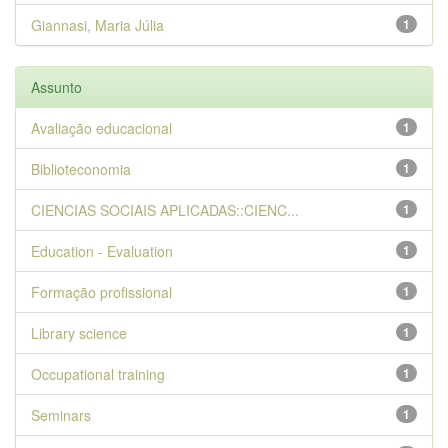
Giannasi, Maria Júlia
1
Assunto
Avaliação educacional
1
Biblioteconomia
1
CIENCIAS SOCIAIS APLICADAS::CIENC...
1
Education - Evaluation
1
Formação profissional
1
Library science
1
Occupational training
1
Seminars
1