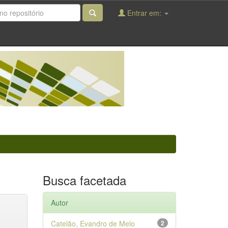
Entrar em:
Busca facetada
Autor
Catelão, Evandro de Melo
2