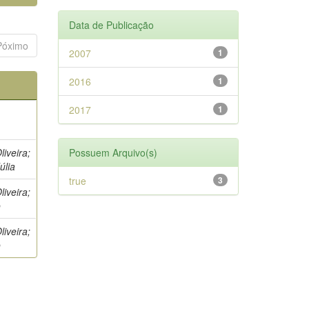
Data de Publicação
Póximo
2007
1
2016
1
2017
1
iveira;
Possuem Arquivo(s)
úlia
true
3
iveira;
o
iveira;
o