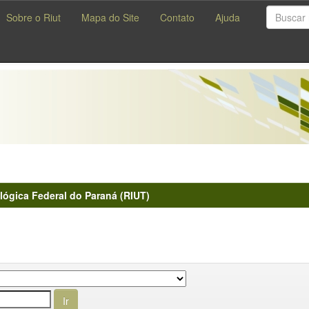
Sobre o Riut
Mapa do Site
Contato
Ajuda
lógica Federal do Paraná (RIUT)