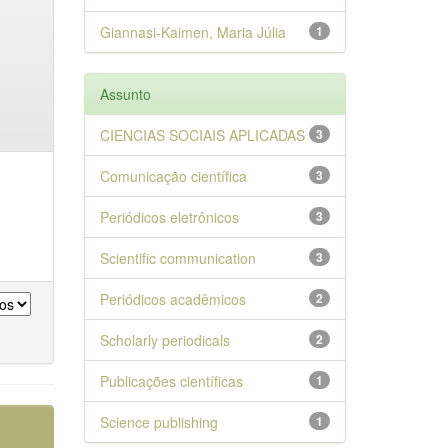
Giannasi-Kaimen, Maria Júlia
1
Assunto
CIENCIAS SOCIAIS APLICADAS
3
Comunicação científica
3
Periódicos eletrônicos
3
Scientific communication
3
Periódicos acadêmicos
2
Scholarly periodicals
2
Publicações científicas
1
Science publishing
1