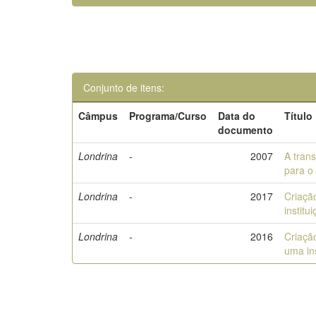
Conjunto de itens:
Câmpus
Programa/Curso
Data do
Título
documento
Londrina
-
2007
A trans
para o
Londrina
-
2017
Criaçã
institu
Londrina
-
2016
Criação
uma ins