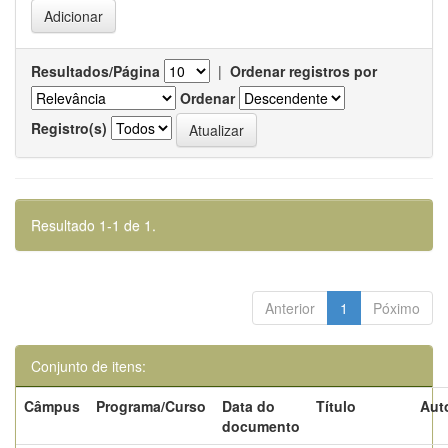
Resultados/Página
|
Ordenar registros por
Ordenar
Registro(s)
Resultado 1-1 de 1.
Anterior
1
Póximo
Conjunto de itens:
Câmpus
Programa/Curso
Data do
Título
Aut
documento