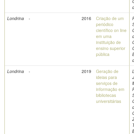
Londrina
-
2016
Criação de um
periódico
científico on line
em uma
instituição de
O
ensino superior
pública
Londrina
-
2019
Geração de
L
ideias para
serviços de
informação em
bibliotecas
universitárias
O
Z
B