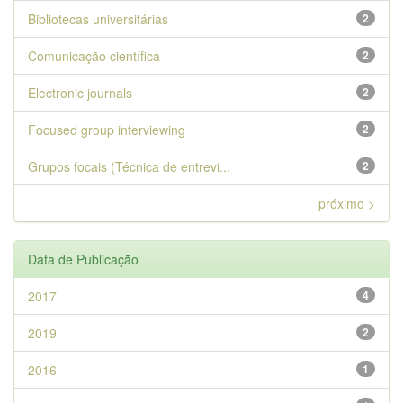
Bibliotecas universitárias
2
Comunicação científica
2
Electronic journals
2
Focused group interviewing
2
Grupos focais (Técnica de entrevi...
2
próximo >
Data de Publicação
2017
4
2019
2
2016
1