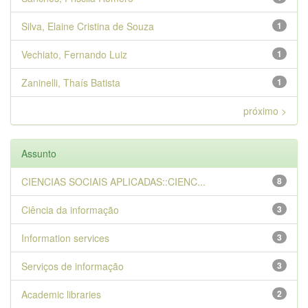
Silva, Elaine Cristina de Souza
1
Vechiato, Fernando Luiz
1
Zaninelli, Thaís Batista
1
próximo >
Assunto
CIENCIAS SOCIAIS APLICADAS::CIENC...
8
Ciência da informação
3
Information services
3
Serviços de informação
3
Academic libraries
2