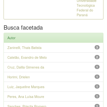
Universidade
Tecnológica
Federal do
Paraná
Busca facetada
Autor
Zaninelli, Thais Batista
3
Catelão, Evandro de Melo
2
Cruz, Dalila Gimenes da
1
Horimi, Drielen
1
Luiz, Jaqueline Marques
1
Peres, Ana Luísa Moure
1
Sanches, Priscila Romero
1