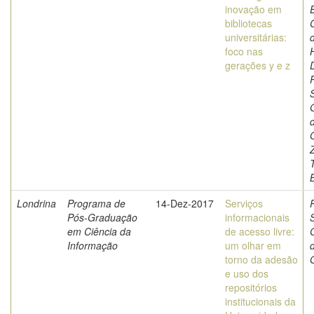
inovação em
bibliotecas
C
universitárias:
foco nas
gerações y e z
O
Z
Londrina
Programa de
14-Dez-2017
Serviços
Pós-Graduação
informacionais
em Ciência da
de acesso livre:
Informação
um olhar em
torno da adesão
O
e uso dos
repositórios
institucionais da