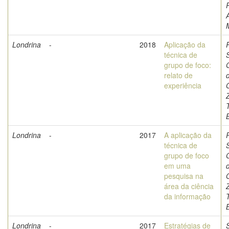
Londrina
-
2018
Aplicação da
técnica de
grupo de foco:
relato de
experiência
O
Z
Londrina
-
2017
A aplicação da
técnica de
grupo de foco
em uma
pesquisa na
O
área da ciência
Z
da informação
Londrina
-
2017
Estratégias de
S