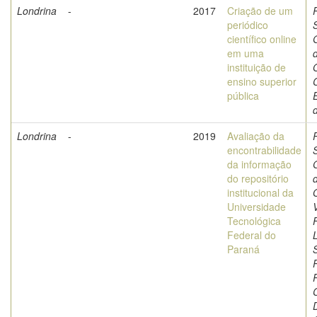
Londrina
-
2017
Criação de um
periódico
científico online
em uma
instituição de
O
ensino superior
pública
Londrina
-
2019
Avaliação da
encontrabilidade
da informação
do repositório
institucional da
O
Universidade
Tecnológica
Federal do
L
Paraná
P
D