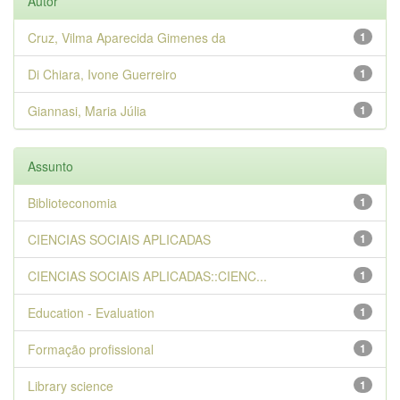
Autor
Cruz, Vilma Aparecida Gimenes da
1
Di Chiara, Ivone Guerreiro
1
Giannasi, Maria Júlia
1
Assunto
Biblioteconomia
1
CIENCIAS SOCIAIS APLICADAS
1
CIENCIAS SOCIAIS APLICADAS::CIENC...
1
Education - Evaluation
1
Formação profissional
1
Library science
1