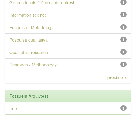
Grupos focais (Técnica de entrevi...
1
Information science
1
Pesquisa - Metodologia
1
Pesquisa qualitativa
1
Qualitative research
1
Research - Methodology
1
próximo >
Possuem Arquivo(s)
true
1