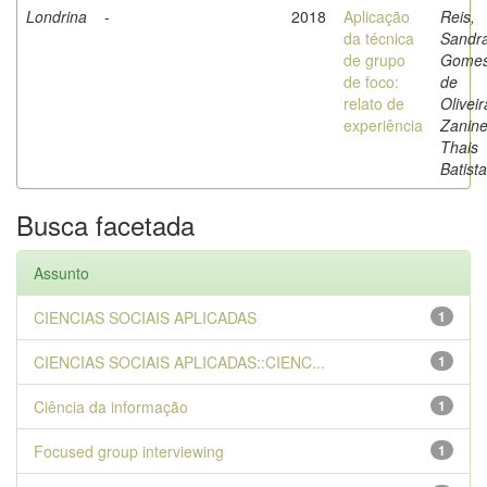
Londrina
-
2018
Aplicação
Reis,
da técnica
Sandr
de grupo
Gome
de foco:
de
relato de
Oliveir
experiência
Zaninel
Thais
Batista
Busca facetada
Assunto
CIENCIAS SOCIAIS APLICADAS
1
CIENCIAS SOCIAIS APLICADAS::CIENC...
1
Ciência da informação
1
Focused group interviewing
1