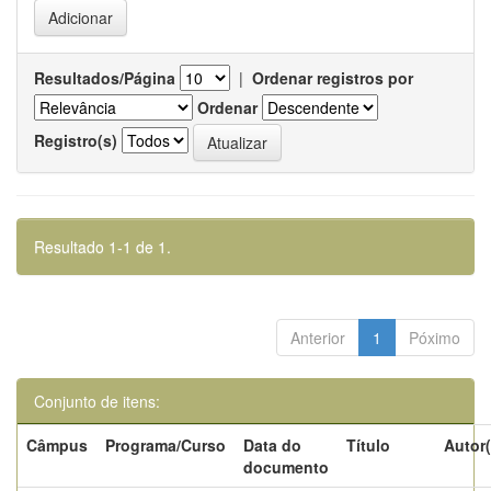
Resultados/Página
|
Ordenar registros por
Ordenar
Registro(s)
Resultado 1-1 de 1.
Anterior
1
Póximo
Conjunto de itens:
Câmpus
Programa/Curso
Data do
Título
Autor(
documento