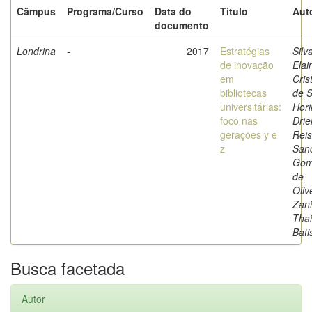
Câmpus
Programa/Curso
Data do
Título
Aut
documento
Londrina
-
2017
Estratégias
Silv
de inovação
Elai
em
Cris
bibliotecas
de 
universitárias:
Hori
foco nas
Drie
gerações y e
Reis
z
San
Gom
de
Oliv
Zani
Thai
Bati
Busca facetada
Autor