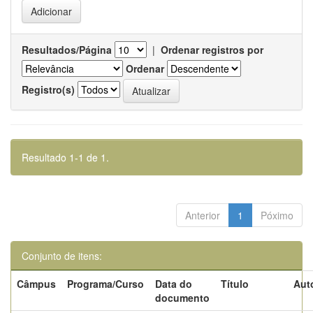
Resultados/Página
|
Ordenar registros por
Ordenar
Registro(s)
Resultado 1-1 de 1.
Anterior
1
Póximo
Conjunto de itens:
Câmpus
Programa/Curso
Data do
Título
Aut
documento