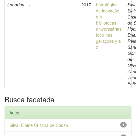
Londrina
-
2017
Estratégias
Silv
de inovação
Elai
em
Cris
bibliotecas
de 
universitárias:
Hori
foco nas
Drie
gerações y e
Reis
z
San
Gom
de
Oliv
Zani
Thai
Bati
Busca facetada
Autor
Silva, Elaine Cristina de Souza
1