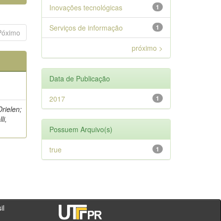
Inovações tecnológicas
1
Serviços de informação
1
Póximo
próximo >
Data de Publicação
2017
1
Drielen;
li,
Possuem Arquivo(s)
true
1
- PR - Brasil