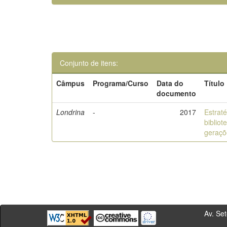
Conjunto de itens:
Câmpus
Programa/Curso
Data do
Título
documento
Londrina
-
2017
Estrat
bibliot
geraçõ
Av. Sete de Se