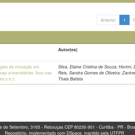
Anterior
1
Autor(es)
égias de inovação em
Silva, Elaine Cristina de Souza; Horimi, 
ecas universitárias: foco nas
Reis, Sandra Gomes de Oliveira; Zaninel
es y e z
Thais Batista
tembro, 3165 - Rebouças CEP 80230-901 - Curitiba 
Repositório, implementado com DSpace, mantido pela UTFPR