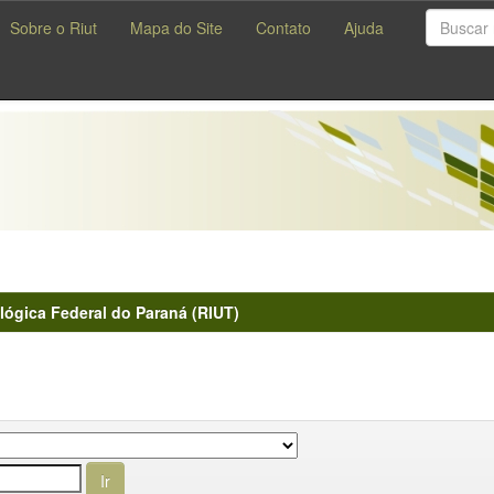
Sobre o Riut
Mapa do Site
Contato
Ajuda
lógica Federal do Paraná (RIUT)