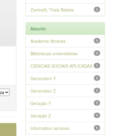
Zaninelli, Thais Batista
1
Assunto
Academic libraries
1
Bibliotecas universitárias
1
CIENCIAS SOCIAIS APLICADAS
1
Generation Y
1
Generation Z
1
Geração Y
1
Geração Z
1
Information services
1