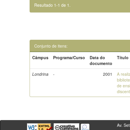
Resultado 1-1 de 1.
Conjunto de itens:
Câmpus
Programa/Curso
Data do
Título
documento
Londrina
-
2001
A real
biblio
de ens
discen
Av. Sete de Se