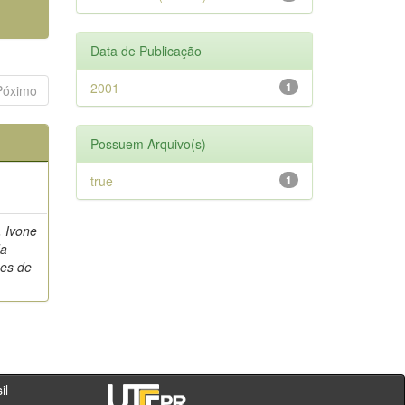
Data de Publicação
2001
1
Póximo
Possuem Arquivo(s)
true
1
, Ivone
da
es de
- PR - Brasil