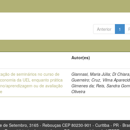
Anterior
1
Autor(es)
ização de seminários no curso de
Giannasi, Maria Júlia; Di Chiara
teconomia da UEL enquanto prática
Guerreiro; Cruz, Vilma Apareci
ino/aprendizagem ou de avaliação
Gimenes da; Reis, Sandra Gom
te
Oliveira
tembro, 3165 - Rebouças CEP 80230-901 - Curitiba 