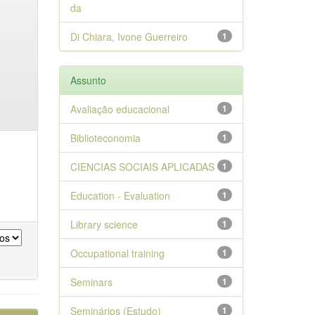
da
Di Chiara, Ivone Guerreiro
1
Assunto
Avaliação educacional
1
Biblioteconomia
1
CIENCIAS SOCIAIS APLICADAS
1
Education - Evaluation
1
Library science
1
Occupational training
1
Seminars
1
Seminários (Estudo)
1