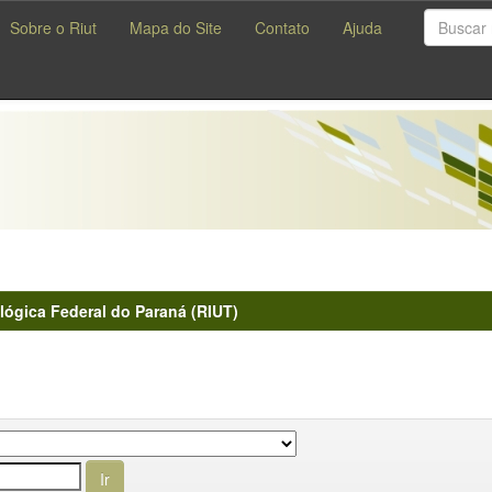
Sobre o Riut
Mapa do Site
Contato
Ajuda
lógica Federal do Paraná (RIUT)