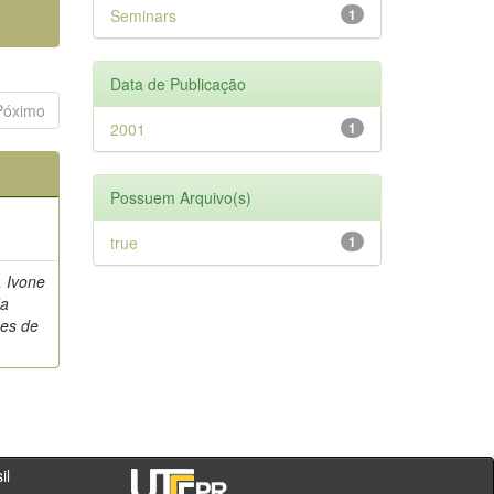
Seminars
1
Data de Publicação
Póximo
2001
1
Possuem Arquivo(s)
true
1
, Ivone
da
es de
- PR - Brasil