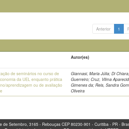
Anterior
1
Autor(es)
ização de seminários no curso de
Giannasi, Maria Júlia; Di Chiara
teconomia da UEL enquanto prática
Guerreiro; Cruz, Vilma Apareci
ino/aprendizagem ou de avaliação
Gimenes da; Reis, Sandra Gom
te
Oliveira
tembro, 3165 - Rebouças CEP 80230-901 - Curitiba 