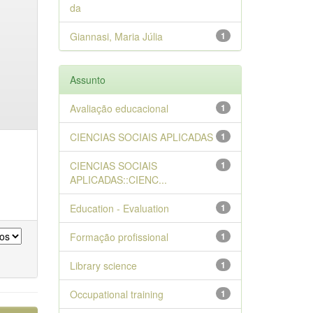
da
Giannasi, Maria Júlia
1
Assunto
Avaliação educacional
1
CIENCIAS SOCIAIS APLICADAS
1
CIENCIAS SOCIAIS
1
APLICADAS::CIENC...
Education - Evaluation
1
Formação profissional
1
Library science
1
Occupational training
1