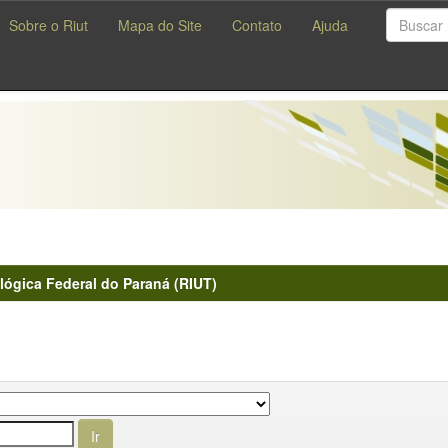
Sobre o Riut
Mapa do Site
Contato
Ajuda
lógica Federal do Paraná (RIUT)