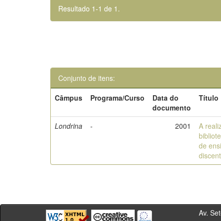
Resultado 1-1 de 1.
Conjunto de itens:
Câmpus
Programa/Curso
Data do
Título
documento
Londrina
-
2001
A real
biblio
de ens
discen
Av. Sete de Se